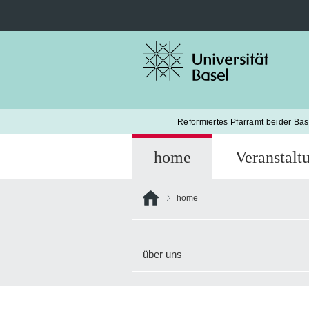
Suche
nach:
Reformiertes Pfarramt beider Base
home
Veranstalt
home
über uns