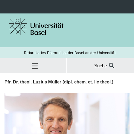
Reformiertes Pfarramt beider Basel an der Universität
Suche
Suche
Pfr. Dr. theol. Luzius Müller (dipl. chem. et. lic theol.)
nach:
home
Luzius Müller, Unipfarrer
SUC