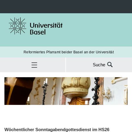
Reformiertes Pfarramt beider Basel an der Universität
Suche
Suche
nach:
Veranstaltungen
Gottesdienste
SUC
Wöchentlicher Sonntagabendgottesdienst im HS26